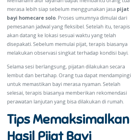
Memahami alur layanan dapat membantu orang tua
merasa lebih siap sebelum menggunakan jasa
pijat
bayi homecare solo
. Proses umumnya dimulai dari
pemesanan jadwal yang fleksibel. Setelah itu, terapis
akan datang ke lokasi sesuai waktu yang telah
disepakati. Sebelum memulai pijat, terapis biasanya
melakukan observasi singkat terhadap kondisi bayi.
Selama sesi berlangsung, pijatan dilakukan secara
lembut dan bertahap. Orang tua dapat mendampingi
untuk memastikan bayi merasa nyaman. Setelah
selesai, terapis biasanya memberikan rekomendasi
perawatan lanjutan yang bisa dilakukan di rumah.
Tips Memaksimalkan
Hasil Pijat Bayi