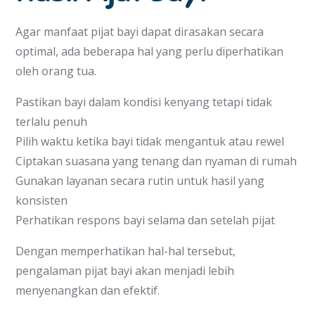
Agar manfaat pijat bayi dapat dirasakan secara
optimal, ada beberapa hal yang perlu diperhatikan
oleh orang tua.
Pastikan bayi dalam kondisi kenyang tetapi tidak
terlalu penuh
Pilih waktu ketika bayi tidak mengantuk atau rewel
Ciptakan suasana yang tenang dan nyaman di rumah
Gunakan layanan secara rutin untuk hasil yang
konsisten
Perhatikan respons bayi selama dan setelah pijat
Dengan memperhatikan hal-hal tersebut,
pengalaman pijat bayi akan menjadi lebih
menyenangkan dan efektif.