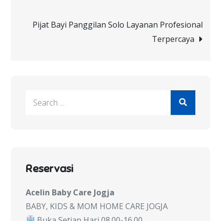
navigation
Pijat Bayi Panggilan Solo Layanan Profesional
Terpercaya
Search
for:
Reservasi
Acelin Baby Care Jogja
BABY, KIDS & MOM HOME CARE JOGJA
Buka Setiap Hari 08.00-16.00