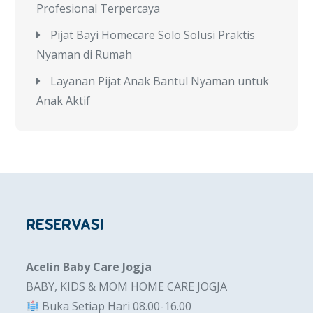
Profesional Terpercaya
Pijat Bayi Homecare Solo Solusi Praktis
Nyaman di Rumah
Layanan Pijat Anak Bantul Nyaman untuk
Anak Aktif
RESERVASI
Acelin Baby Care Jogja
BABY, KIDS & MOM HOME CARE JOGJA
Buka Setiap Hari 08.00-16.00