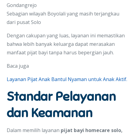
Gondangrejo
Sebagian wilayah Boyolali yang masih terjangkau
dari pusat Solo
Dengan cakupan yang luas, layanan ini memastikan
bahwa lebih banyak keluarga dapat merasakan
manfaat pijat bayi tanpa harus bepergian jauh.
Baca juga
Layanan Pijat Anak Bantul Nyaman untuk Anak Aktif.
Standar Pelayanan
dan Keamanan
Dalam memilih layanan
pijat bayi homecare solo,