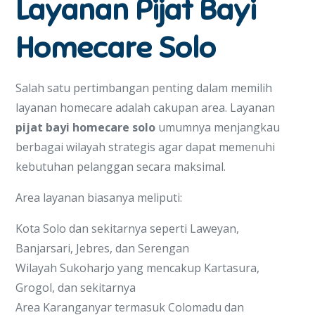
Layanan Pijat Bayi
Homecare Solo
Salah satu pertimbangan penting dalam memilih
layanan homecare adalah cakupan area. Layanan
pijat bayi homecare solo
umumnya menjangkau
berbagai wilayah strategis agar dapat memenuhi
kebutuhan pelanggan secara maksimal.
Area layanan biasanya meliputi:
Kota Solo dan sekitarnya seperti Laweyan,
Banjarsari, Jebres, dan Serengan
Wilayah Sukoharjo yang mencakup Kartasura,
Grogol, dan sekitarnya
Area Karanganyar termasuk Colomadu dan