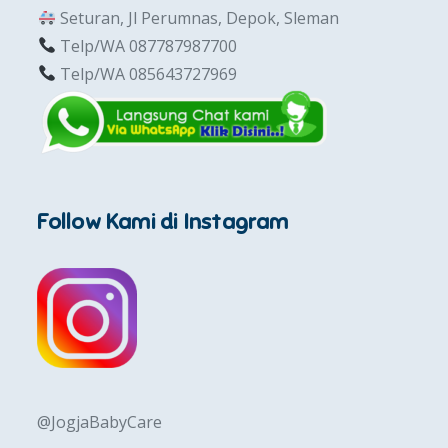
Seturan, Jl Perumnas, Depok, Sleman
Telp/WA 087787987700
Telp/WA 085643727969
Follow Kami di Instagram
@JogjaBabyCare