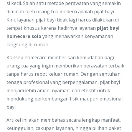
si kecil. Salah satu metode perawatan yang semakin
diminati oleh orang tua modern adalah pijat bayi.
Kini, layanan pijat bayi tidak lagi harus dilakukan di
tempat khusus karena hadirnya layanan
pijat bayi
homecare solo
yang menawarkan kenyamanan
langsung di rumah.
Konsep homecare memberikan kemudahan bagi
orang tua yang ingin memberikan perawatan terbaik
tanpa harus repot keluar rumah. Dengan sentuhan
tenaga profesional yang berpengalaman, pijat bayi
menjadi lebih aman, nyaman, dan efektif untuk
mendukung perkembangan fisik maupun emosional
bayi.
Artikel ini akan membahas secara lengkap manfaat,
keunggulan, cakupan layanan, hingga pilihan paket