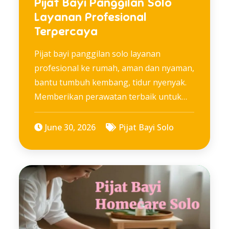
Pijat Bayi Panggilan Solo
Layanan Profesional
Terpercaya
Pijat bayi panggilan solo layanan
profesional ke rumah, aman dan nyaman,
bantu tumbuh kembang, tidur nyenyak.
Memberikan perawatan terbaik untuk…
June 30, 2026
Pijat Bayi Solo