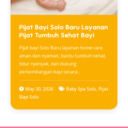
Pijat Bayi Solo Baru Layanan
Pijat Tumbuh Sehat Bayi
Pijat bayi Solo Baru layanan home care
aman dan nyaman, bantu tumbuh sehat,
tidur nyenyak, dan dukung
perkembangan bayi secara…
May 30, 2026
Baby Spa Solo
,
Pijat
Bayi Solo