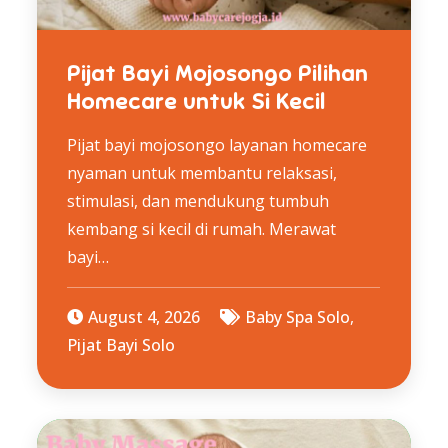
Pijat Bayi Mojosongo Pilihan
Homecare untuk Si Kecil
Pijat bayi mojosongo layanan homecare
nyaman untuk membantu relaksasi,
stimulasi, dan mendukung tumbuh
kembang si kecil di rumah. Merawat
bayi…
August 4, 2026
Baby Spa Solo
,
Pijat Bayi Solo