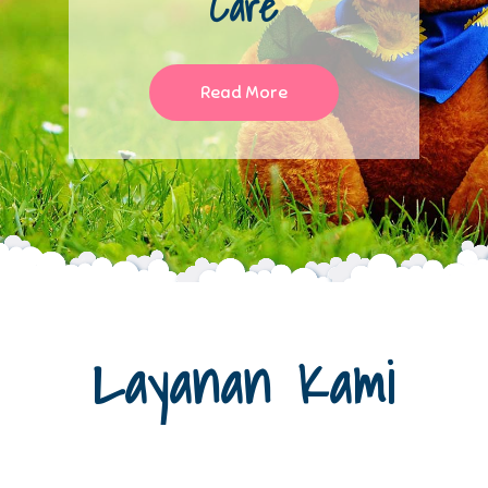
Care
Pijat Bayi
Read More
Read More
Layanan Kami