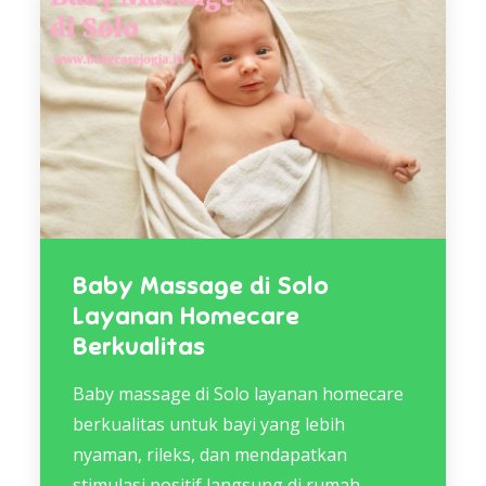
Baby Massage di Solo
Layanan Homecare
Berkualitas
Baby massage di Solo layanan homecare
berkualitas untuk bayi yang lebih
nyaman, rileks, dan mendapatkan
stimulasi positif langsung di rumah.…