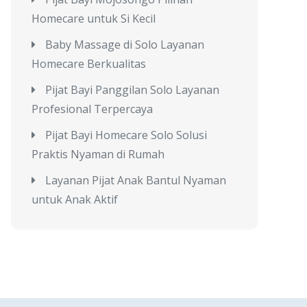
Homecare untuk Si Kecil
Baby Massage di Solo Layanan
Homecare Berkualitas
Pijat Bayi Panggilan Solo Layanan
Profesional Terpercaya
Pijat Bayi Homecare Solo Solusi
Praktis Nyaman di Rumah
Layanan Pijat Anak Bantul Nyaman
untuk Anak Aktif