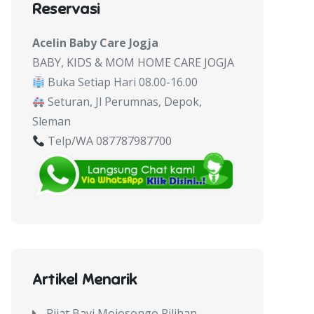
Reservasi
Acelin Baby Care Jogja
BABY, KIDS & MOM HOME CARE JOGJA
Buka Setiap Hari 08.00-16.00
Seturan, Jl Perumnas, Depok,
Sleman
Telp/WA 087787987700
Artikel Menarik
Pijat Bayi Mojosongo Pilihan