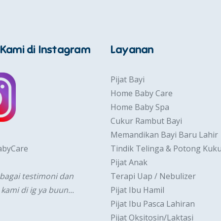
 Kami di Instagram
Layanan
Pijat Bayi
Home Baby Care
Home Baby Spa
Cukur Rambut Bayi
Memandikan Bayi Baru Lahir
abyCare
Tindik Telinga & Potong Kuk
Pijat Anak
rbagai testimoni dan
Terapi Uap / Nebulizer
 kami di ig ya buun...
Pijat Ibu Hamil
Pijat Ibu Pasca Lahiran
Pijat Oksitosin/Laktasi