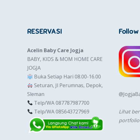
RESERVASI
Follow
Acelin Baby Care Jogja
BABY, KIDS & MOM HOME CARE
JOGJA
Buka Setiap Hari 08.00-16.00
Seturan, Jl Perumnas, Depok,
Sleman
@JogjaB
Telp/WA 087787987700
Telp/WA 085643727969
Lihat be
portfolio