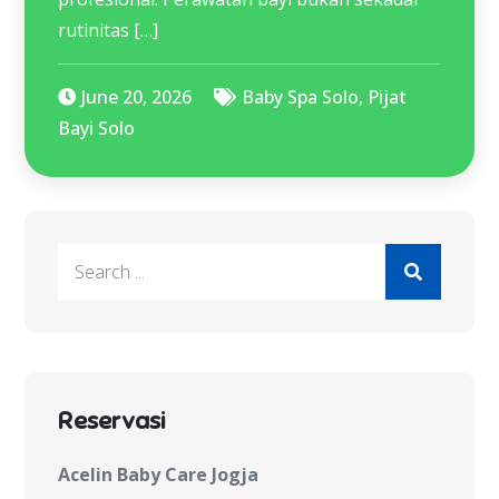
rutinitas […]
June 20, 2026
Baby Spa Solo
,
Pijat
Bayi Solo
Search
for:
Reservasi
Acelin Baby Care Jogja