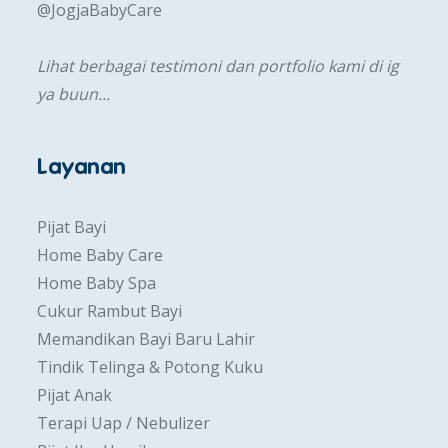
@JogjaBabyCare
Lihat berbagai testimoni dan portfolio kami di ig
ya buun...
Layanan
Pijat Bayi
Home Baby Care
Home Baby Spa
Cukur Rambut Bayi
Memandikan Bayi Baru Lahir
Tindik Telinga & Potong Kuku
Pijat Anak
Terapi Uap / Nebulizer