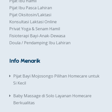
Pijat Ibu Hamil
Pijat Ibu Pasca Lahiran
Pijat Oksitosin/Laktasi
Konsultasi Laktasi Online
Privat Yoga & Senam Hamil
Fisioterapi Bayi-Anak-Dewasa
Doula / Pendamping Ibu Lahiran
Info Menarik
Pijat Bayi Mojosongo Pilihan Homecare untuk
Si Kecil
Baby Massage di Solo Layanan Homecare
Berkualitas