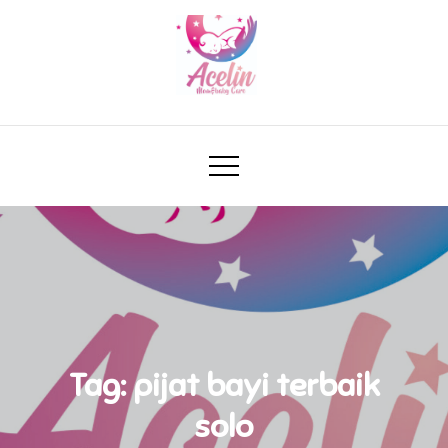
Skip
to
content
Jasa Datang Kerumah: Pijat Bayi Jogja, Baby
Baby Spa Jogja – Acelin Baby
Spa Jogja Murah Bagus Terbaik, Home Baby
Care Jogja & Pijat Bayi
Care Jogja, Pijat Ibu Hamil & Lahiran dengan
Bidan Bersertifikasi
Tag:
pijat bayi terbaik
solo