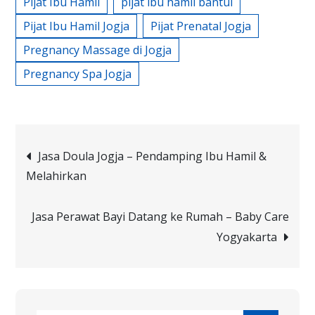
Pijat Ibu Hamil
pijat ibu hamil bantul
Pijat Ibu Hamil Jogja
Pijat Prenatal Jogja
Pregnancy Massage di Jogja
Pregnancy Spa Jogja
Post
Jasa Doula Jogja – Pendamping Ibu Hamil &
Melahirkan
navigation
Jasa Perawat Bayi Datang ke Rumah – Baby Care
Yogyakarta