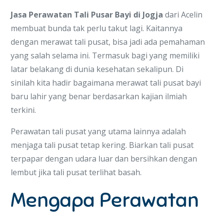
Jasa Perawatan Tali Pusar Bayi di Jogja
dari Acelin
membuat bunda tak perlu takut lagi. Kaitannya
dengan merawat tali pusat, bisa jadi ada pemahaman
yang salah selama ini. Termasuk bagi yang memiliki
latar belakang di dunia kesehatan sekalipun. Di
sinilah kita hadir bagaimana merawat tali pusat bayi
baru lahir yang benar berdasarkan kajian ilmiah
terkini.
Perawatan tali pusat yang utama lainnya adalah
menjaga tali pusat tetap kering. Biarkan tali pusat
terpapar dengan udara luar dan bersihkan dengan
lembut jika tali pusat terlihat basah.
Mengapa Perawatan