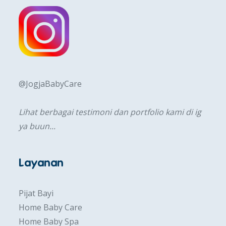
@JogjaBabyCare
Lihat berbagai testimoni dan portfolio kami di ig
ya buun...
Layanan
Pijat Bayi
Home Baby Care
Home Baby Spa