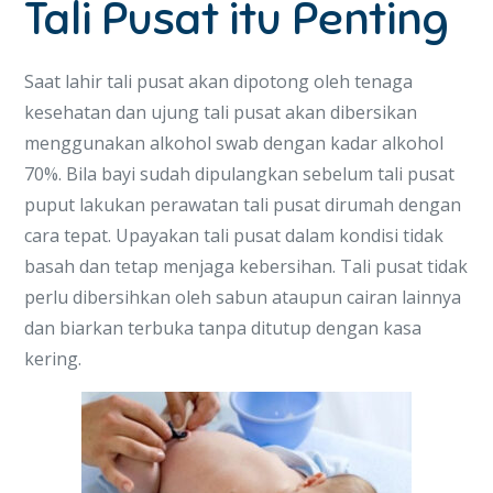
Tali Pusat itu Penting
Saat lahir tali pusat akan dipotong oleh tenaga
kesehatan dan ujung tali pusat akan dibersikan
menggunakan alkohol swab dengan kadar alkohol
70%. Bila bayi sudah dipulangkan sebelum tali pusat
puput lakukan perawatan tali pusat dirumah dengan
cara tepat. Upayakan tali pusat dalam kondisi tidak
basah dan tetap menjaga kebersihan. Tali pusat tidak
perlu dibersihkan oleh sabun ataupun cairan lainnya
dan biarkan terbuka tanpa ditutup dengan kasa
kering.