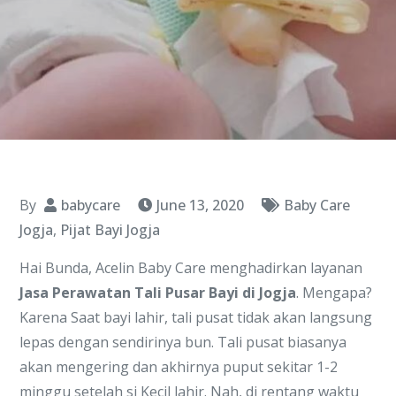
By
babycare
June 13, 2020
Baby Care
Jogja
,
Pijat Bayi Jogja
Hai Bunda, Acelin Baby Care menghadirkan layanan
Jasa Perawatan Tali Pusar Bayi di Jogja
. Mengapa?
Karena Saat bayi lahir, tali pusat tidak akan langsung
lepas dengan sendirinya bun. Tali pusat biasanya
akan mengering dan akhirnya puput sekitar 1-2
minggu setelah si Kecil lahir. Nah, di rentang waktu