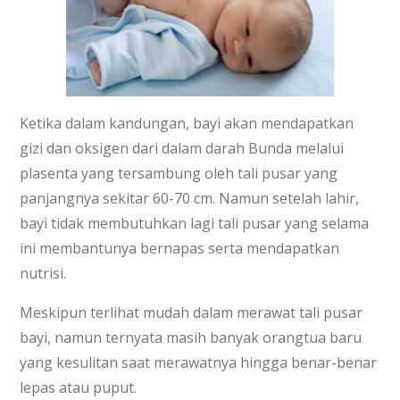
Ketika dalam kandungan, bayi akan mendapatkan
gizi dan oksigen dari dalam darah Bunda melalui
plasenta yang tersambung oleh tali pusar yang
panjangnya sekitar 60-70 cm. Namun setelah lahir,
bayi tidak membutuhkan lagi tali pusar yang selama
ini membantunya bernapas serta mendapatkan
nutrisi.
Meskipun terlihat mudah dalam merawat tali pusar
bayi, namun ternyata masih banyak orangtua baru
yang kesulitan saat merawatnya hingga benar-benar
lepas atau puput.