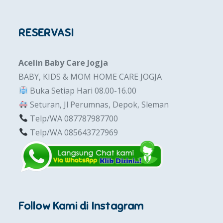
RESERVASI
Acelin Baby Care Jogja
BABY, KIDS & MOM HOME CARE JOGJA
Buka Setiap Hari 08.00-16.00
Seturan, Jl Perumnas, Depok, Sleman
Telp/WA 087787987700
Telp/WA 085643727969
Follow Kami di Instagram