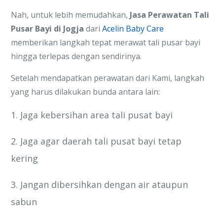
Nah, untuk lebih memudahkan,
Jasa Perawatan Tali
Pusar Bayi di Jogja
dari
Acelin Baby Care
memberikan langkah tepat merawat tali pusar bayi
hingga terlepas dengan sendirinya.
Setelah mendapatkan perawatan dari Kami, langkah
yang harus dilakukan bunda antara lain:
1. Jaga kebersihan area tali pusat bayi
2. Jaga agar daerah tali pusat bayi tetap
kering
3. Jangan dibersihkan dengan air ataupun
sabun