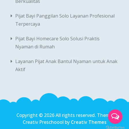
Berkualitas
Pijat Bayi Panggilan Solo Layanan Profesional
Terpercaya
Pijat Bayi Homecare Solo Solusi Praktis
Nyaman di Rumah
Layanan Pijat Anak Bantul Nyaman untuk Anak
Aktif
Copyright © 2026 All rights reserved. Theme
Creativ Preschoool by
Creativ Themes