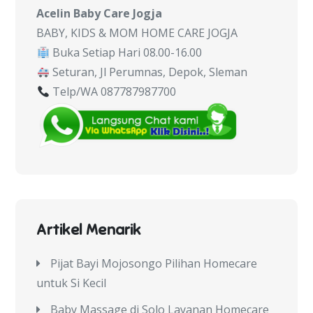
Acelin Baby Care Jogja
BABY, KIDS & MOM HOME CARE JOGJA
Buka Setiap Hari 08.00-16.00
Seturan, Jl Perumnas, Depok, Sleman
Telp/WA 087787987700
Artikel Menarik
Pijat Bayi Mojosongo Pilihan Homecare
untuk Si Kecil
Baby Massage di Solo Layanan Homecare