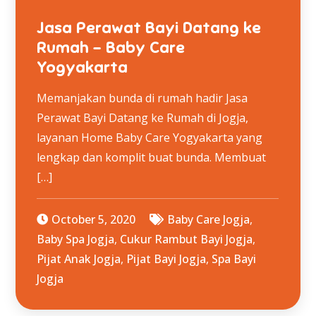
Jasa Perawat Bayi Datang ke
Rumah – Baby Care
Yogyakarta
Memanjakan bunda di rumah hadir Jasa
Perawat Bayi Datang ke Rumah di Jogja,
layanan Home Baby Care Yogyakarta yang
lengkap dan komplit buat bunda. Membuat
[…]
October 5, 2020
Baby Care Jogja
,
Baby Spa Jogja
,
Cukur Rambut Bayi Jogja
,
Pijat Anak Jogja
,
Pijat Bayi Jogja
,
Spa Bayi
Jogja