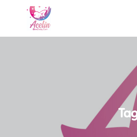
Skip
to
content
Baby Spa Jogja –
Jasa Datang Kerumah: Pijat B
dengan Bidan Bersertifikasi
Tag