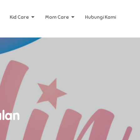
Kid Care
Mom Care
Hubungi Kami
jat Bayi
ome Baby Care Jogja, Pijat Ibu Hamil & Lahiran
alan