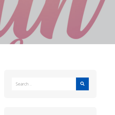
Search
for: