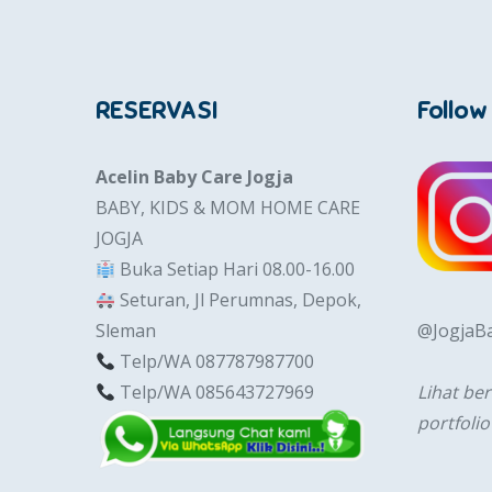
RESERVASI
Follow
Acelin Baby Care Jogja
BABY, KIDS & MOM HOME CARE
JOGJA
Buka Setiap Hari 08.00-16.00
Seturan, Jl Perumnas, Depok,
Sleman
@JogjaB
Telp/WA 087787987700
Telp/WA 085643727969
Lihat be
portfolio