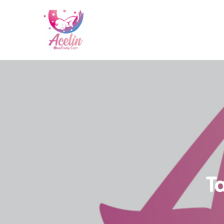
Skip
to
content
Baby Spa Jogja –
Jasa Datang Kerumah: Pijat B
dengan Bidan Bersertifikasi
T