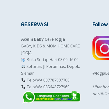
RESERVASI
Follow
Acelin Baby Care Jogja
BABY, KIDS & MOM HOME CARE
JOGJA
Buka Setiap Hari 08.00-16.00
Seturan, Jl Perumnas, Depok,
Sleman
@JogjaB
Telp/WA 087787987700
Telp/WA 085643727969
Lihat be
portfolio