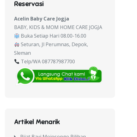
Reservasi
Acelin Baby Care Jogja
BABY, KIDS & MOM HOME CARE JOGJA
Buka Setiap Hari 08.00-16.00
Seturan, Jl Perumnas, Depok,
Sleman
Telp/WA 087787987700
Artikel Menarik
Pijat Bayi Mojosongo Pilihan