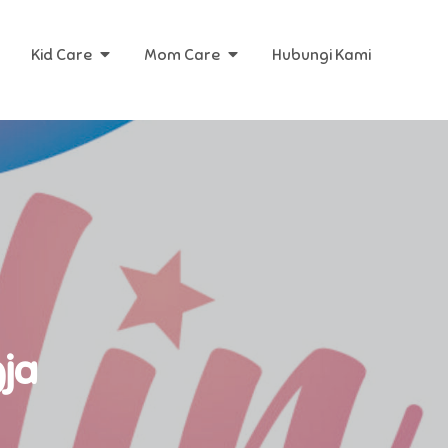
Kid Care
Mom Care
Hubungi Kami
jat Bayi
ome Baby Care Jogja, Pijat Ibu Hamil & Lahiran
gja