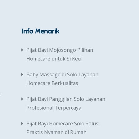
Info Menarik
Pijat Bayi Mojosongo Pilihan
Homecare untuk Si Kecil
Baby Massage di Solo Layanan
Homecare Berkualitas
u
Pijat Bayi Panggilan Solo Layanan
Profesional Terpercaya
Pijat Bayi Homecare Solo Solusi
Praktis Nyaman di Rumah