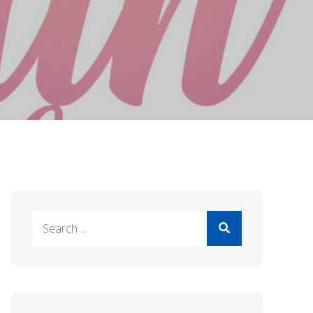
Search
for: