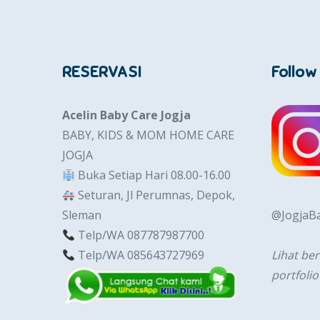
RESERVASI
Follow
Acelin Baby Care Jogja
BABY, KIDS & MOM HOME CARE
JOGJA
Buka Setiap Hari 08.00-16.00
Seturan, Jl Perumnas, Depok,
Sleman
@JogjaB
Telp/WA 087787987700
Telp/WA 085643727969
Lihat be
portfolio