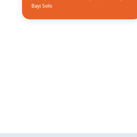
Bayi Solo