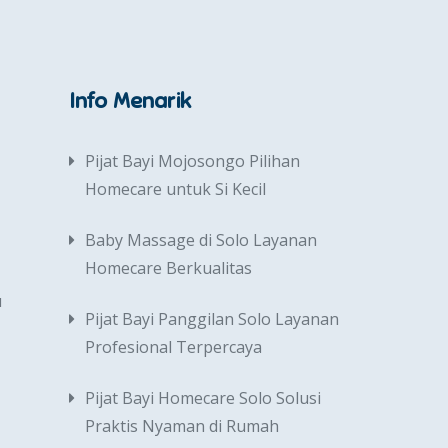
Info Menarik
Pijat Bayi Mojosongo Pilihan
Homecare untuk Si Kecil
Baby Massage di Solo Layanan
Homecare Berkualitas
u
Pijat Bayi Panggilan Solo Layanan
Profesional Terpercaya
Pijat Bayi Homecare Solo Solusi
Praktis Nyaman di Rumah