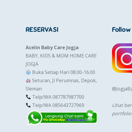
RESERVASI
Follow
Acelin Baby Care Jogja
BABY, KIDS & MOM HOME CARE
JOGJA
Buka Setiap Hari 08.00-16.00
Seturan, Jl Perumnas, Depok,
Sleman
@JogjaB
Telp/WA 087787987700
Telp/WA 085643727969
Lihat be
portfolio