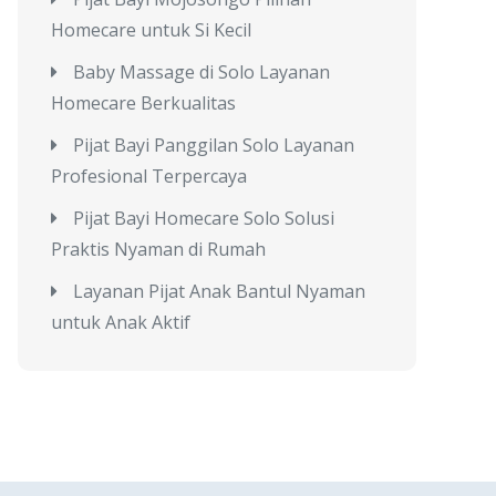
Homecare untuk Si Kecil
Baby Massage di Solo Layanan
Homecare Berkualitas
Pijat Bayi Panggilan Solo Layanan
Profesional Terpercaya
Pijat Bayi Homecare Solo Solusi
Praktis Nyaman di Rumah
Layanan Pijat Anak Bantul Nyaman
untuk Anak Aktif