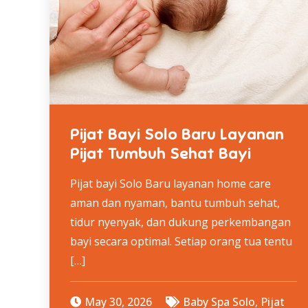
Pijat Bayi Solo Baru Layanan
Pijat Tumbuh Sehat Bayi
Pijat bayi Solo Baru layanan home care
aman dan nyaman, bantu tumbuh sehat,
tidur nyenyak, dan dukung perkembangan
bayi secara optimal. Setiap orang tua tentu
[…]
May 30, 2026
Baby Spa Solo
,
Pijat