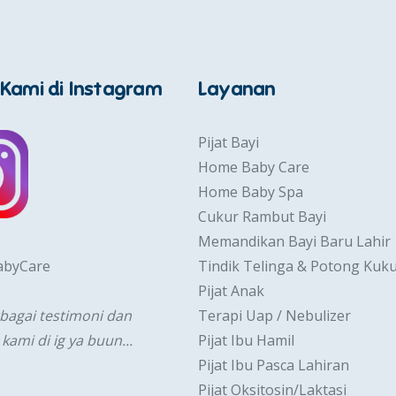
 Kami di Instagram
Layanan
Pijat Bayi
Home Baby Care
Home Baby Spa
Cukur Rambut Bayi
Memandikan Bayi Baru Lahir
abyCare
Tindik Telinga & Potong Kuk
Pijat Anak
rbagai testimoni dan
Terapi Uap / Nebulizer
 kami di ig ya buun...
Pijat Ibu Hamil
Pijat Ibu Pasca Lahiran
Pijat Oksitosin/Laktasi