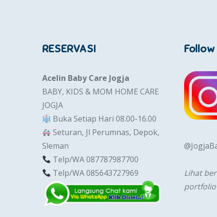
RESERVASI
Follow
Acelin Baby Care Jogja
BABY, KIDS & MOM HOME CARE
JOGJA
Buka Setiap Hari 08.00-16.00
Seturan, Jl Perumnas, Depok,
Sleman
@JogjaB
Telp/WA 087787987700
Telp/WA 085643727969
Lihat be
portfolio