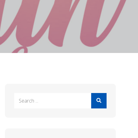
Search
for: