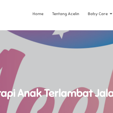
Home
Tentang Acelin
Baby Care
 Acelin Baby Care Jogja & Pi
ayi Jogja, Baby Spa Jogja Murah Bagus Terbaik, H
rapi Anak Terlambat Jala