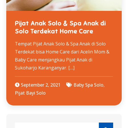
Pijat Anak Solo & Spa Anak di
Solo Terdekat Home Care
Tempat Pijat Anak Solo & Spa Anak di Solo
Terdekat bisa Home Care dari Acelin Mom &
Baby Care menjangkau Pijat Anak di
Sukoharjo Karanganyar. […]
September 2, 2021
Baby Spa Solo
,
Pijat Bayi Solo
Search