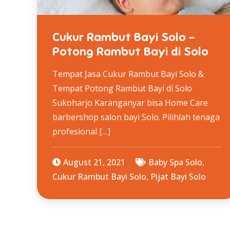
Cukur Rambut Bayi Solo –
Potong Rambut Bayi di Solo
Tempat Jasa Cukur Rambut Bayi Solo &
Tempat Potong Rambut Bayi di Solo
Sukoharjo Karanganyar bisa Home Care
barbershop salon bayi Solo. Pilihlah tenaga
profesional […]
August 21, 2021
Baby Spa Solo
,
Cukur Rambut Bayi Solo
,
Pijat Bayi Solo