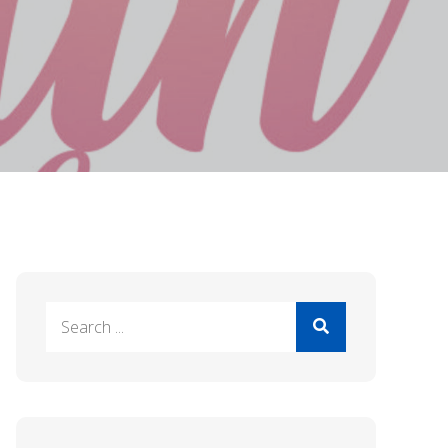
Search
for: