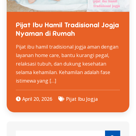
Pijat Ibu Hamil Tradisional Jogja
Nyaman di Rumah
Pijat ibu hamil tradisional jogja aman dengan
layanan home care, bantu kurangi pegal,
relaksasi tubuh, dan dukung kesehatan
selama kehamilan. Kehamilan adalah fase
istimewa yang […]
April 20, 2026
Pijat Ibu Jogja
Search