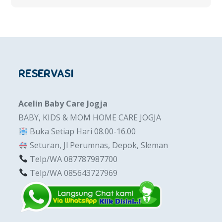
RESERVASI
Acelin Baby Care Jogja
BABY, KIDS & MOM HOME CARE JOGJA
Buka Setiap Hari 08.00-16.00
Seturan, Jl Perumnas, Depok, Sleman
Telp/WA 087787987700
Telp/WA 085643727969