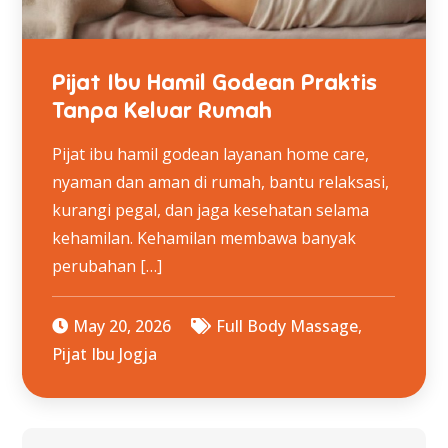
Pijat Ibu Hamil Godean Praktis
Tanpa Keluar Rumah
Pijat ibu hamil godean layanan home care,
nyaman dan aman di rumah, bantu relaksasi,
kurangi pegal, dan jaga kesehatan selama
kehamilan. Kehamilan membawa banyak
perubahan […]
May 20, 2026
Full Body Massage
,
Pijat Ibu Jogja