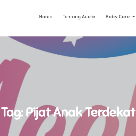
Home
Tentang Acelin
Baby Care
 Acelin Baby Care Jogja & Pi
ayi Jogja, Baby Spa Jogja Murah Bagus Terbaik, H
Tag:
Pijat Anak Terdekat