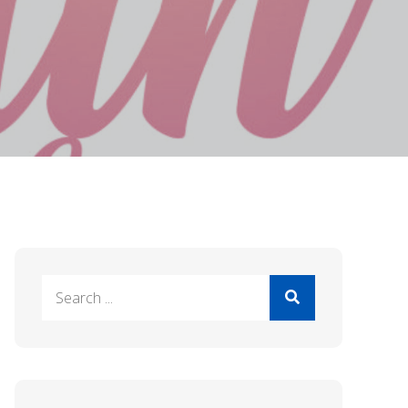
Search
for: