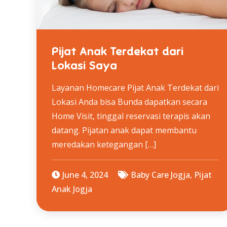
Pijat Anak Terdekat dari
Lokasi Saya
Layanan Homecare Pijat Anak Terdekat dari
Lokasi Anda bisa Bunda dapatkan secara
Home Visit, tinggal reservasi terapis akan
datang. Pijatan anak dapat membantu
meredakan ketegangan […]
June 4, 2024
Baby Care Jogja
,
Pijat
Anak Jogja