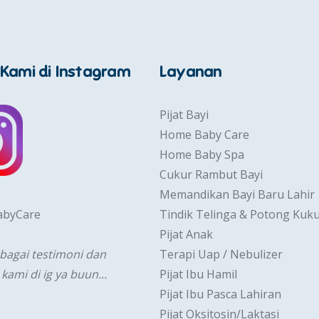
 Kami di Instagram
Layanan
Pijat Bayi
Home Baby Care
Home Baby Spa
Cukur Rambut Bayi
Memandikan Bayi Baru Lahir
abyCare
Tindik Telinga & Potong Kuk
Pijat Anak
rbagai testimoni dan
Terapi Uap / Nebulizer
 kami di ig ya buun...
Pijat Ibu Hamil
Pijat Ibu Pasca Lahiran
Pijat Oksitosin/Laktasi