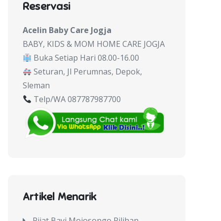
Reservasi
Acelin Baby Care Jogja
BABY, KIDS & MOM HOME CARE JOGJA
Buka Setiap Hari 08.00-16.00
Seturan, Jl Perumnas, Depok,
Sleman
Telp/WA 087787987700
Artikel Menarik
Pijat Bayi Mojosongo Pilihan