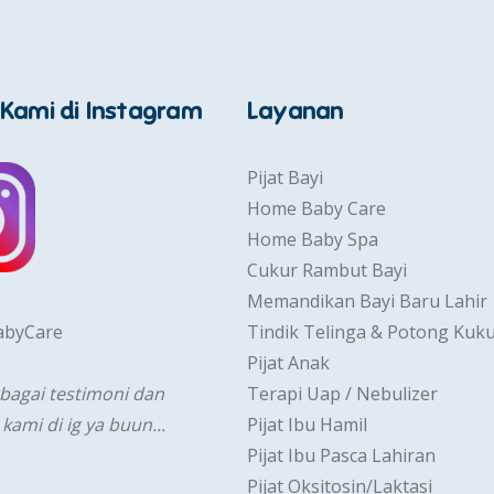
 Kami di Instagram
Layanan
Pijat Bayi
Home Baby Care
Home Baby Spa
Cukur Rambut Bayi
Memandikan Bayi Baru Lahir
abyCare
Tindik Telinga & Potong Kuk
Pijat Anak
rbagai testimoni dan
Terapi Uap / Nebulizer
 kami di ig ya buun...
Pijat Ibu Hamil
Pijat Ibu Pasca Lahiran
Pijat Oksitosin/Laktasi