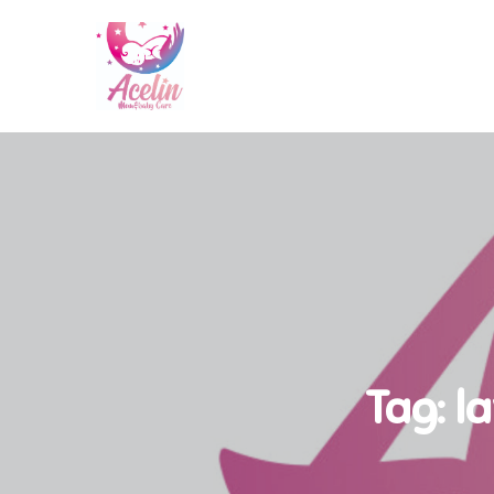
Skip
to
content
Baby Spa Jogja –
Jasa Datang Kerumah: Pijat B
dengan Bidan Bersertifikasi
Tag:
l