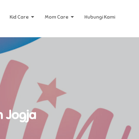
Kid Care
Mom Care
Hubungi Kami
jat Bayi
ome Baby Care Jogja, Pijat Ibu Hamil & Lahiran
h Jogja