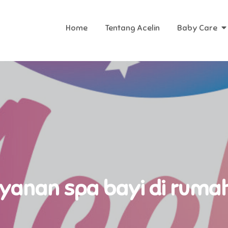
Home
Tentang Acelin
Baby Care
 Acelin Baby Care Jogja & Pi
ayi Jogja, Baby Spa Jogja Murah Bagus Terbaik, H
ayanan spa bayi di ruma