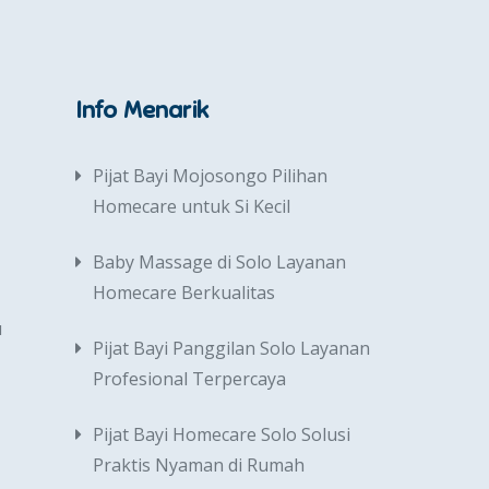
Info Menarik
Pijat Bayi Mojosongo Pilihan
Homecare untuk Si Kecil
Baby Massage di Solo Layanan
Homecare Berkualitas
u
Pijat Bayi Panggilan Solo Layanan
Profesional Terpercaya
Pijat Bayi Homecare Solo Solusi
Praktis Nyaman di Rumah