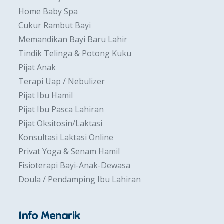
Home Baby Spa
Cukur Rambut Bayi
Memandikan Bayi Baru Lahir
Tindik Telinga & Potong Kuku
Pijat Anak
Terapi Uap / Nebulizer
Pijat Ibu Hamil
Pijat Ibu Pasca Lahiran
Pijat Oksitosin/Laktasi
Konsultasi Laktasi Online
Privat Yoga & Senam Hamil
Fisioterapi Bayi-Anak-Dewasa
Doula / Pendamping Ibu Lahiran
Info Menarik