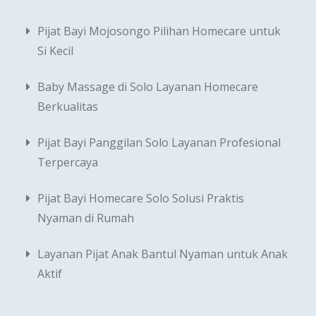
Pijat Bayi Mojosongo Pilihan Homecare untuk
Si Kecil
Baby Massage di Solo Layanan Homecare
Berkualitas
Pijat Bayi Panggilan Solo Layanan Profesional
Terpercaya
Pijat Bayi Homecare Solo Solusi Praktis
Nyaman di Rumah
Layanan Pijat Anak Bantul Nyaman untuk Anak
Aktif