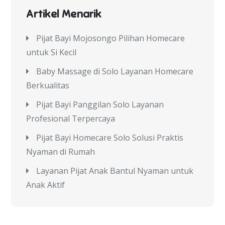
Artikel Menarik
Pijat Bayi Mojosongo Pilihan Homecare
untuk Si Kecil
Baby Massage di Solo Layanan Homecare
Berkualitas
Pijat Bayi Panggilan Solo Layanan
Profesional Terpercaya
Pijat Bayi Homecare Solo Solusi Praktis
Nyaman di Rumah
Layanan Pijat Anak Bantul Nyaman untuk
Anak Aktif