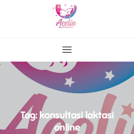
Skip
to
content
Jasa Datang Kerumah: Pijat Bayi Jogja, Baby
Baby Spa Jogja – Acelin Baby
Spa Jogja Murah Bagus Terbaik, Home Baby
Care Jogja & Pijat Bayi
Care Jogja, Pijat Ibu Hamil & Lahiran dengan
Bidan Bersertifikasi
Tag:
konsultasi laktasi
online