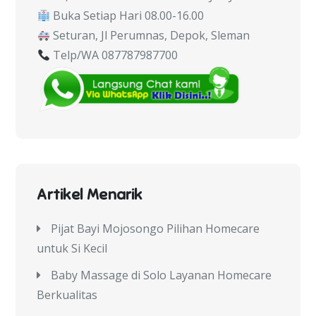
Buka Setiap Hari 08.00-16.00
Seturan, Jl Perumnas, Depok, Sleman
Telp/WA 087787987700
Artikel Menarik
Pijat Bayi Mojosongo Pilihan Homecare
untuk Si Kecil
Baby Massage di Solo Layanan Homecare
Berkualitas