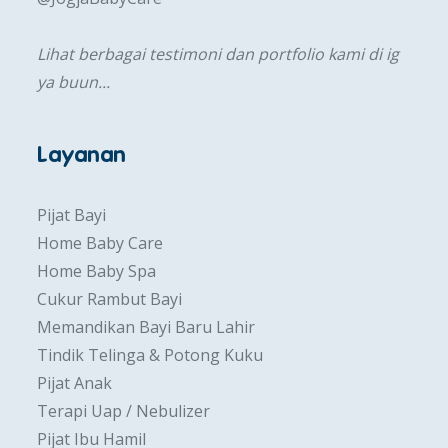
Lihat berbagai testimoni dan portfolio kami di ig
ya buun...
Layanan
Pijat Bayi
Home Baby Care
Home Baby Spa
Cukur Rambut Bayi
Memandikan Bayi Baru Lahir
Tindik Telinga & Potong Kuku
Pijat Anak
Terapi Uap / Nebulizer
Pijat Ibu Hamil